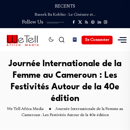
RECENTS
Coupe du Monde de la Presse Culturelle :…
Bassek Ba Kobhio : Le Cinéaste et…
Follow Us
ENVIROFEST CAMEROUN revient pour une Deuxième édition…
NGAND’A SAO : Le Festival du Safou…
Palmarès de la Coupe du Monde de…
Se Connecter
Coupe du Monde de la Presse Culturelle :…
Bassek Ba Kobhio : Le Cinéaste et…
ENVIROFEST CAMEROUN revient pour une Deuxième édition…
Journée Internationale de la
NGAND’A SAO : Le Festival du Safou…
Femme au Cameroun : Les
Festivités Autour de la 40e
édition
We Tell Africa Media
Journée Internationale de la Femme au
Cameroun : Les Festivités Autour de la 40e édition