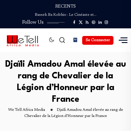
Coupe du Monde de la Presse Culturelle :…
RECENTS
Bassek Ba Kobhio : Le Cinéaste et…
ENVIROFEST CAMEROUN revient pour une Deuxième édition…
Follow Us
NGAND’A SAO : Le Festival du Safou…
Palmarès de la Coupe du Monde de…
Coupe du Monde de la Presse Culturelle :…
Se Connecter
Bassek Ba Kobhio : Le Cinéaste et…
ENVIROFEST CAMEROUN revient pour une Deuxième édition…
NGAND’A SAO : Le Festival du Safou…
Djaïli Amadou Amal élevée au
rang de Chevalier de la
Légion d’Honneur par la
France
We Tell Africa Media
Djaïli Amadou Amal élevée au rang de
Chevalier de la Légion d’Honneur par la France