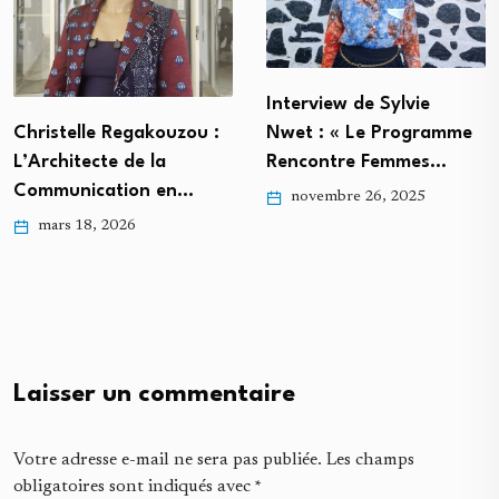
Interview de Sylvie
Nwet : « Le Programme
ou :
Rencontre Femmes…
…
novembre 26, 2025
Semaine de la Fille
Ingénieure Innova
Entreprenante…
mai 13, 2025
Laisser un commentaire
Votre adresse e-mail ne sera pas publiée.
Les champs
obligatoires sont indiqués avec
*