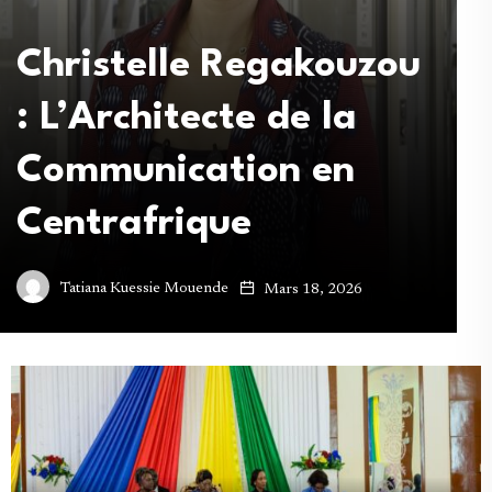
O
Christelle Regakouzou
: L’Architecte de la
Communication en
l
Centrafrique
f
Tatiana Kuessie Mouende
Mars 18, 2026