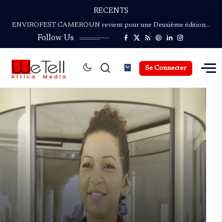
RECENTS
ENVIROFEST CAMEROUN revient pour une Deuxième édition…
NGAND’A SAO : Le Festival du Safou…
Follow Us
Palmarès de la Coupe du Monde de…
Coupe du Monde de la Presse Culturelle :…
Bassek Ba Kobhio : Le Cinéaste et…
Se Connecter
ENVIROFEST CAMEROUN revient pour une Deuxième édition…
NGAND’A SAO : Le Festival du Safou…