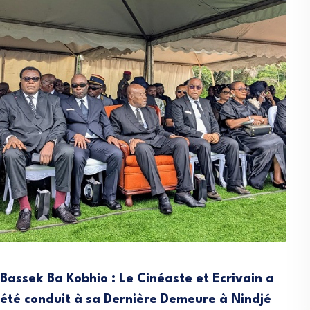
Bassek Ba Kobhio : Le Cinéaste et Ecrivain a
été conduit à sa Dernière Demeure à Nindjé