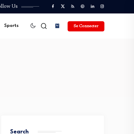
ollow Us
Sports
Se Connecter
Search