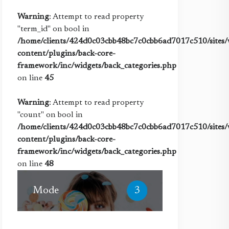
Warning
: Attempt to read property
"term_id" on bool in
/home/clients/424d0c03cbb48bc7c0cbb6ad7017c510/sites/w
content/plugins/back-core-
framework/inc/widgets/back_categories.php
on line
45
Warning
: Attempt to read property
"count" on bool in
/home/clients/424d0c03cbb48bc7c0cbb6ad7017c510/sites/w
content/plugins/back-core-
framework/inc/widgets/back_categories.php
on line
48
Mode
3