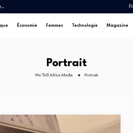
F
t pour une Deuxième
Safou…
ique
Économie
Femmes
Technologie
Magazine
 de…
lturelle :…
et…
t pour une Deuxième
Portrait
Safou…
We Tell Africa Media
Portrait