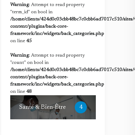
Warning
: Attempt to read property
"term_id" on bool in
/home/clients/424d0c03cbb48bc7c0cbb6ad7017c510/sites/w
content/plugins/back-core-
framework/inc/widgets/back_categories.php
on line
45
Warning
: Attempt to read property
"count" on bool in
/home/clients/424d0c03cbb48bc7c0cbb6ad7017c510/sites/w
content/plugins/back-core-
framework/inc/widgets/back_categories.php
on line
48
Santé & Bien-Être
4