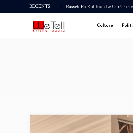
ENVIROFEST CAMEROUN revien
RECENTS
édition…
NGAND’A SAO : Le Festival du 
Culture
Polit
Palmarès de la Coupe du Monde
Coupe du Monde de la Presse Cu
Bassek Ba Kobhio : Le Cinéaste 
ENVIROFEST CAMEROUN revien
édition…
NGAND’A SAO : Le Festival du 