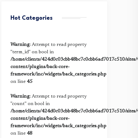
Hot Categories
Warning
: Attempt to read property
"term_id" on bool in
/home/clients/424d0c03cbb48bc7c0cbb6ad7017c510/sites/w
content/plugins/back-core-
framework/inc/widgets/back_categories.php
on line
45
Warning
: Attempt to read property
"count" on bool in
/home/clients/424d0c03cbb48bc7c0cbb6ad7017c510/sites/w
content/plugins/back-core-
framework/inc/widgets/back_categories.php
on line
48