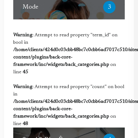
Mode
3
Warning
: Attempt to read property "term_id" on
bool in
/home/clients/424d0c03cbb48bc7c0cbb6ad7017c510/sites/
content/plugins/back-core-
framework/inc/widgets/back_categories.php
on
line
45
Warning
: Attempt to read property "count" on bool
in
/home/clients/424d0c03cbb48bc7c0cbb6ad7017c510/sites/
content/plugins/back-core-
framework/inc/widgets/back_categories.php
on
line
48