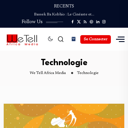
RECENTS
Bassek Ba Kobhio : Le Cinéaste et…
ENVIROFEST CAMEROUN revient pour une Deuxième édition…
Follow Us
NGAND’A SAO : Le Festival du Safou…
Palmarès de la Coupe du Monde de…
Coupe du Monde de la Presse Culturelle :…
Se Connecter
Bassek Ba Kobhio : Le Cinéaste et…
ENVIROFEST CAMEROUN revient pour une Deuxième édition…
NGAND’A SAO : Le Festival du Safou…
Technologie
We Tell Africa Media
Technologie