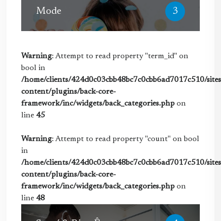
Mode
3
Warning
: Attempt to read property "term_id" on
bool in
/home/clients/424d0c03cbb48bc7c0cbb6ad7017c510/sites/
content/plugins/back-core-
framework/inc/widgets/back_categories.php
on
line
45
Warning
: Attempt to read property "count" on bool
in
/home/clients/424d0c03cbb48bc7c0cbb6ad7017c510/sites/
content/plugins/back-core-
framework/inc/widgets/back_categories.php
on
line
48