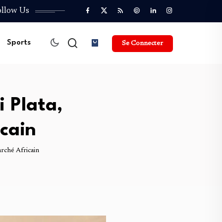
ollow Us
Sports
Se Connecter
i Plata,
cain
rché Africain