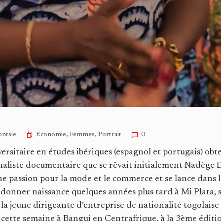
Economie
,
Femmes
,
Portrait
ntsie
0
ersitaire en études ibériques (espagnol et portugais) obt
rnaliste documentaire que se rêvait initialement Nadège 
ne passion pour la mode et le commerce et se lance dans 
 donner naissance quelques années plus tard à Mi Plata, s
la jeune dirigeante d’entreprise de nationalité togolaise
t cette semaine à Bangui en Centrafrique, à la 3ème édit