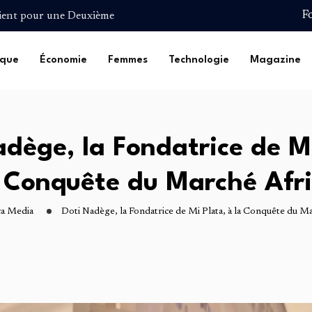
t pour une Deuxième
F
Safou…
 de…
ique
Économie
Femmes
Technologie
Magazine
lturelle :…
et…
t pour une Deuxième
dège, la Fondatrice de M
Safou…
a Conquête du Marché Afri
ca Media
Doti Nadège, la Fondatrice de Mi Plata, à la Conquête du Ma