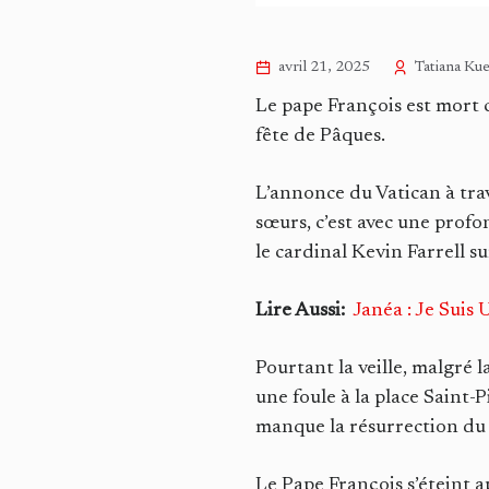
avril 21, 2025
Tatiana Ku
Le pape François est mort c
fête de Pâques.
L’annonce du Vatican à trav
sœurs, c’est avec une profo
le cardinal Kevin Farrell s
Lire Aussi:
Janéa : Je Suis
Pourtant la veille, malgré 
une foule à la place Saint-P
manque la résurrection du C
Le Pape François s’éteint a