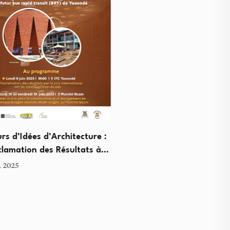
Léon XIV : Le Nouveau P
l’Eglise Catholique
mai 9, 2025
s d’Idées d’Architecture :
clamation des Résultats à…
, 2025