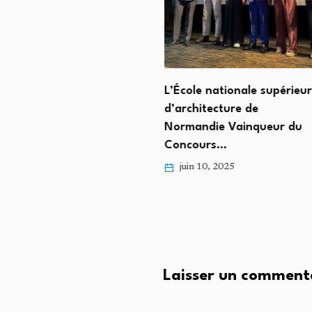
 Deux Morts et Plus de
L’École nationale supérieur
ants…
d’architecture de
Normandie Vainqueur du
, 2025
Concours…
juin 10, 2025
Laisser un comment