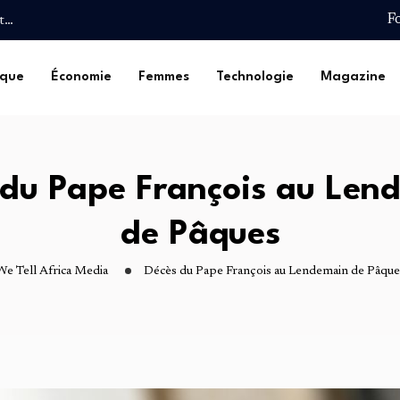
F
et…
t pour une Deuxième
ique
Économie
Femmes
Technologie
Magazine
Safou…
 de…
lturelle :…
et…
t pour une Deuxième
 du Pape François au Len
Safou…
de Pâques
We Tell Africa Media
Décès du Pape François au Lendemain de Pâque