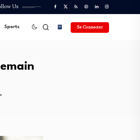
ollow Us
Sports
Se Connecter
demain
s