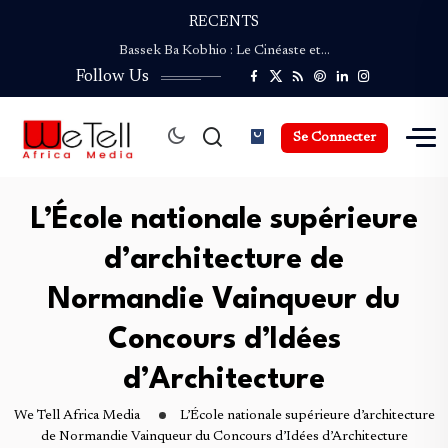
RECENTS
Coupe du Monde de la Presse Culturelle :…
Bassek Ba Kobhio : Le Cinéaste et…
Follow Us
ENVIROFEST CAMEROUN revient pour une Deuxième édition…
NGAND’A SAO : Le Festival du Safou…
Palmarès de la Coupe du Monde de…
Se Connecter
Coupe du Monde de la Presse Culturelle :…
Bassek Ba Kobhio : Le Cinéaste et…
ENVIROFEST CAMEROUN revient pour une Deuxième édition…
L’École nationale supérieure
NGAND’A SAO : Le Festival du Safou…
d’architecture de
Normandie Vainqueur du
Concours d’Idées
d’Architecture
We Tell Africa Media
L’École nationale supérieure d’architecture
de Normandie Vainqueur du Concours d’Idées d’Architecture