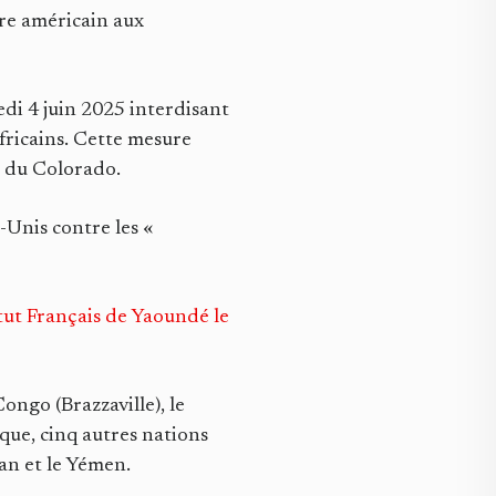
ire américain aux
di 4 juin 2025 interdisant
africains. Cette mesure
t du Colorado.
s-Unis contre les «
itut Français de Yaoundé le
ongo (Brazzaville), le
ique, cinq autres nations
ran et le Yémen.