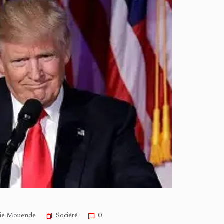
Société
sie Mouende
0