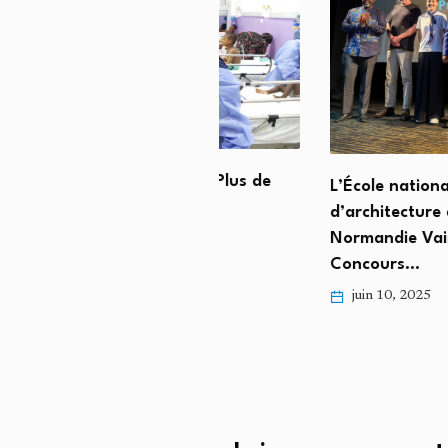
 Deux Morts et Plus de
L’École nationale supérieur
ants…
d’architecture de
Normandie Vainqueur du
, 2025
Concours…
juin 10, 2025