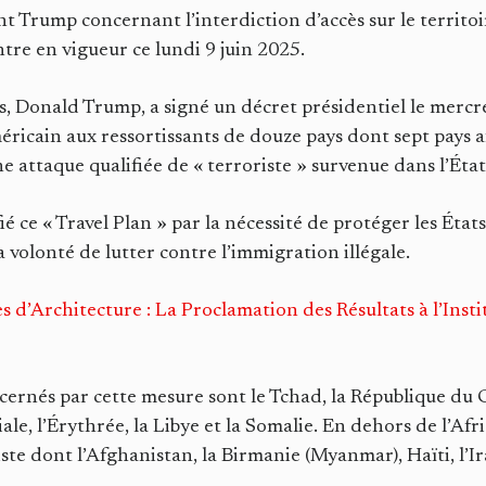
t Trump concernant l’interdiction d’accès sur le territo
ntre en vigueur ce lundi 9 juin 2025.
s, Donald Trump, a signé un décret présidentiel le mercre
américain aux ressortissants de douze pays dont sept pays 
e attaque qualifiée de « terroriste » survenue dans l’Éta
é ce « Travel Plan » par la nécessité de protéger les État
a volonté de lutter contre l’immigration illégale.
 d’Architecture : La Proclamation des Résultats à l’Inst
oncernés par cette mesure sont le Tchad, la République du C
le, l’Érythrée, la Libye et la Somalie. En dehors de l’Afr
iste dont l’Afghanistan, la Birmanie (Myanmar), Haïti, l’I