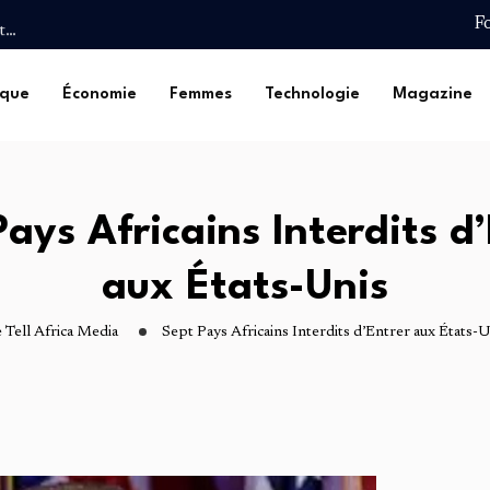
F
et…
t pour une Deuxième
ique
Économie
Femmes
Technologie
Magazine
Safou…
 de…
lturelle :…
et…
t pour une Deuxième
ays Africains Interdits d
Safou…
aux États-Unis
 Tell Africa Media
Sept Pays Africains Interdits d’Entrer aux États-U