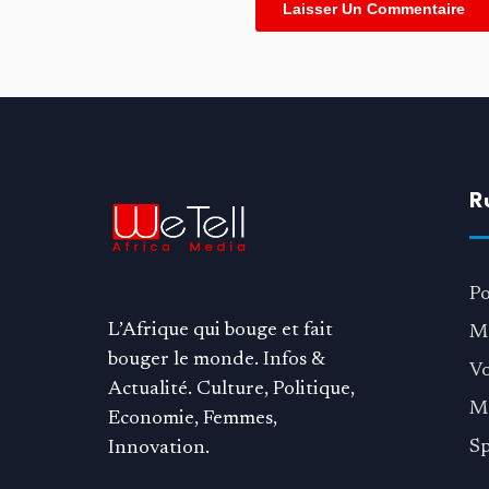
Alternative:
R
Po
L’Afrique qui bouge et fait
M
bouger le monde. Infos &
V
Actualité. Culture, Politique,
M
Economie, Femmes,
Sp
Innovation.