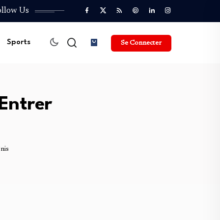
ollow Us
Sports
Se Connecter
’Entrer
nis