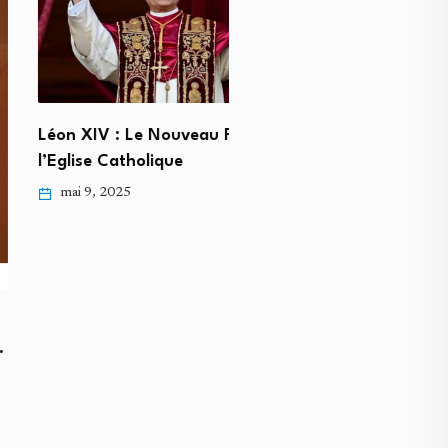
IV : Le Nouveau Pape de
e Catholique
Rwanda-Etat-Unis : Discu
Sur l’Accueil De Migrants
, 2025
Provenance…
mai 8, 2025