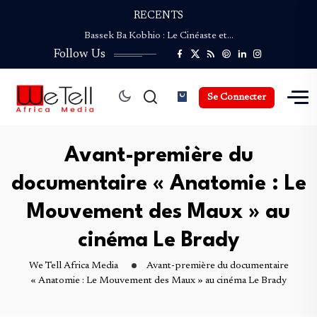
RECENTS
Coupe du Monde de la Presse Culturelle :…
Bassek Ba Kobhio : Le Cinéaste et…
Follow Us
ENVIROFEST CAMEROUN revient pour une Deuxième édition…
NGAND’A SAO : Le Festival du Safou…
Palmarès de la Coupe du Monde de…
Se Connecter
Coupe du Monde de la Presse Culturelle :…
Bassek Ba Kobhio : Le Cinéaste et…
ENVIROFEST CAMEROUN revient pour une Deuxième édition…
Avant-première du
NGAND’A SAO : Le Festival du Safou…
documentaire « Anatomie : Le
Mouvement des Maux » au
cinéma Le Brady
We Tell Africa Media
Avant-première du documentaire
« Anatomie : Le Mouvement des Maux » au cinéma Le Brady