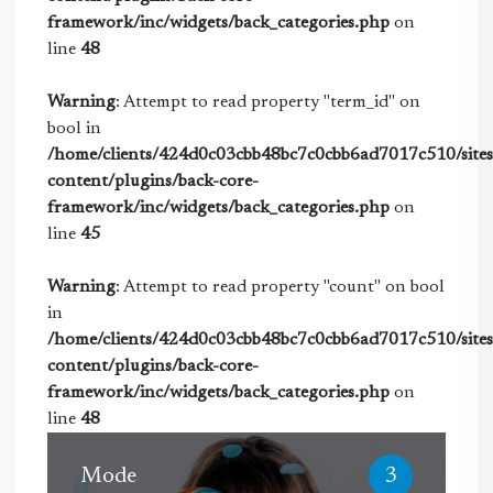
framework/inc/widgets/back_categories.php
on
line
48
Warning
: Attempt to read property "term_id" on
bool in
/home/clients/424d0c03cbb48bc7c0cbb6ad7017c510/sites/
content/plugins/back-core-
framework/inc/widgets/back_categories.php
on
line
45
Warning
: Attempt to read property "count" on bool
in
/home/clients/424d0c03cbb48bc7c0cbb6ad7017c510/sites/
content/plugins/back-core-
framework/inc/widgets/back_categories.php
on
line
48
Mode
3