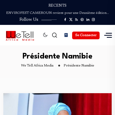
Bassek Ba Kobhio : Le Cinéaste et…
RECENTS
ENVIROFEST CAMEROUN revient pour une Deuxième édition…
NGAND’A SAO : Le Festival du Safou…
Follow Us
Palmarès de la Coupe du Monde de…
Coupe du Monde de la Presse Culturelle :…
Se Connecter
Bassek Ba Kobhio : Le Cinéaste et…
ENVIROFEST CAMEROUN revient pour une Deuxième édition…
NGAND’A SAO : Le Festival du Safou…
Présidente Namibie
We Tell Africa Media
Présidente Namibie