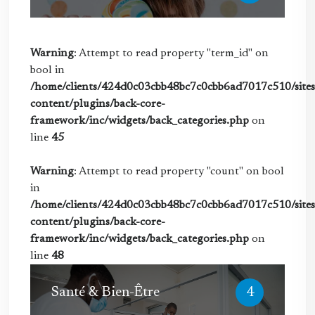
Warning
: Attempt to read property "term_id" on
bool in
/home/clients/424d0c03cbb48bc7c0cbb6ad7017c510/sites/
content/plugins/back-core-
framework/inc/widgets/back_categories.php
on
line
45
Warning
: Attempt to read property "count" on bool
in
/home/clients/424d0c03cbb48bc7c0cbb6ad7017c510/sites/
content/plugins/back-core-
framework/inc/widgets/back_categories.php
on
line
48
Santé & Bien-Être
4