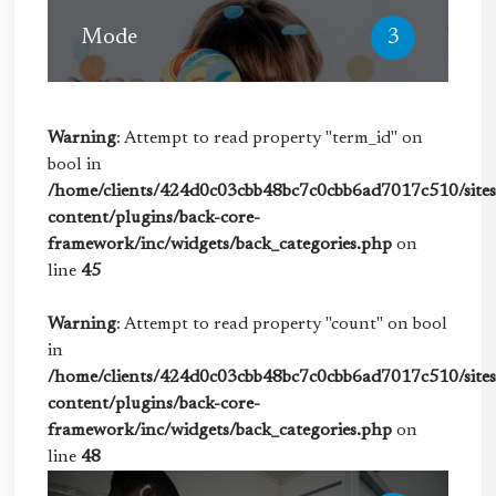
Mode
3
Warning
: Attempt to read property "term_id" on
bool in
/home/clients/424d0c03cbb48bc7c0cbb6ad7017c510/sites/
content/plugins/back-core-
framework/inc/widgets/back_categories.php
on
line
45
Warning
: Attempt to read property "count" on bool
in
/home/clients/424d0c03cbb48bc7c0cbb6ad7017c510/sites/
content/plugins/back-core-
framework/inc/widgets/back_categories.php
on
line
48