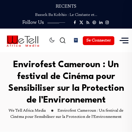
RECENTS
Coupe du Monde de la Presse Culturelle :…
Bassek Ba Kobhio : Le Cinéaste et…
Follow Us
ENVIROFEST CAMEROUN revient pour une Deuxième édition…
NGAND’A SAO : Le Festival du Safou…
Palmarès de la Coupe du Monde de…
Se Connecter
Coupe du Monde de la Presse Culturelle :…
Bassek Ba Kobhio : Le Cinéaste et…
ENVIROFEST CAMEROUN revient pour une Deuxième édition…
Envirofest Cameroun : Un
NGAND’A SAO : Le Festival du Safou…
festival de Cinéma pour
Sensibiliser sur la Protection
de l’Environnement
We Tell Africa Media
Envirofest Cameroun : Un festival de
Cinéma pour Sensibiliser sur la Protection de l’Environnement