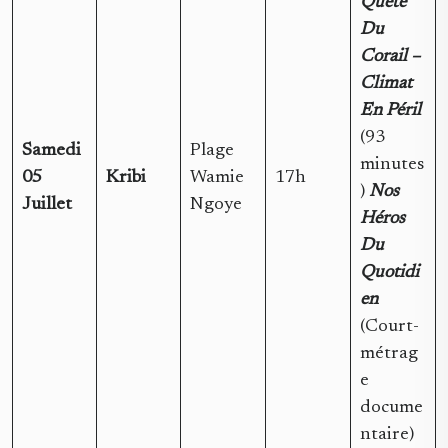
Quête
Du
Corail –
Climat
En Péril
(93
Samedi
Plage
minutes
05
Kribi
Wamie
17h
)
Nos
Juillet
Ngoye
Héros
Du
Quotidi
en
(Court-
métrag
e
docume
ntaire)