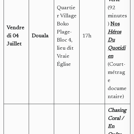
Verte
Quartie
(92
r Village
minutes
Boko
)
Nos
Vendre
Plage-
Héros
di 04
Douala
17h
Bloc 4,
Du
Juillet
lieu dit
Quotidi
Vraie
en
Église
(Court-
métrag
e
docume
ntaire)
Chasing
Coral /
En